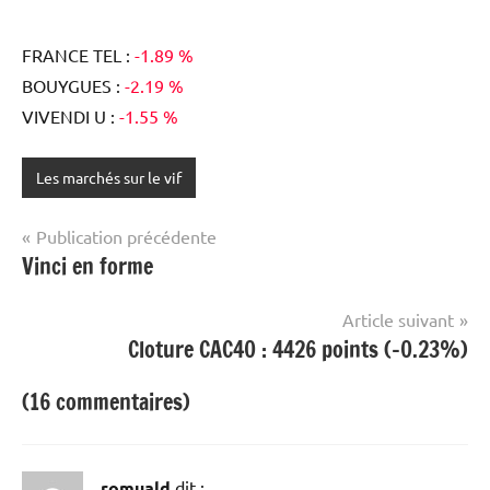
FRANCE TEL :
-1.89 %
BOUYGUES :
-2.19 %
VIVENDI U :
-1.55 %
Les marchés sur le vif
Navigation
Publication précédente
Vinci en forme
de
l’article
Article suivant
Cloture CAC40 : 4426 points (-0.23%)
(16 commentaires)
romuald
dit :