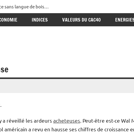
ance sans langue de bois…
CONOMIE
INDICES
VALEURS DU CAC40
ENERGIE
sse
.
 a réveillé les ardeurs
acheteuses
. Peut-être est-ce Wal 
l américain a revu en hausse ses chiffres de croissance e