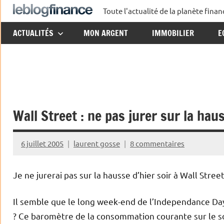
Aller
Toute l'actualité de la planète fin
Le
au
ACTUALITÉS
MON ARGENT
IMMOBILIER
E
contenu
Blog
Finance
Wall Street : ne pas jurer sur la hau
6 juillet 2005
laurent gosse
8 commentaires
Je ne jurerai pas sur la hausse d’hier soir à Wall Street
Il semble que le long week-end de l’Independance Day
? Ce baromètre de la consommation courante sur le so