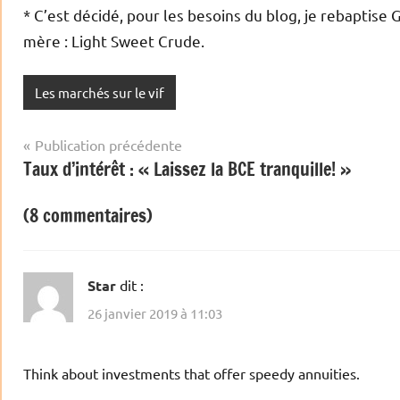
* C’est décidé, pour les besoins du blog, je rebaptise
mère : Light Sweet Crude.
Les marchés sur le vif
Navigation
Publication précédente
Taux d’intérêt : « Laissez la BCE tranquille! »
de
l’article
(8 commentaires)
Star
dit :
26 janvier 2019 à 11:03
Think about investments that offer speedy annuities.