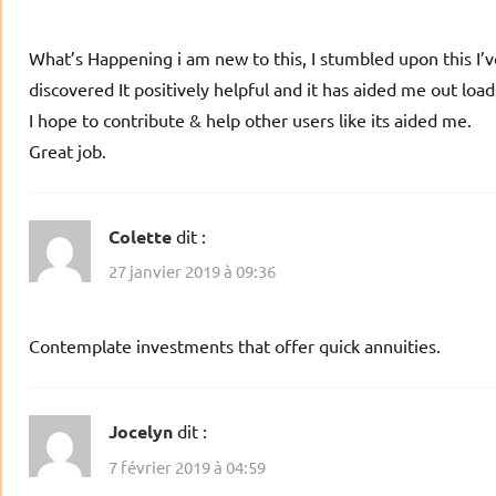
What’s Happening i am new to this, I stumbled upon this I’v
discovered It positively helpful and it has aided me out load
I hope to contribute & help other users like its aided me.
Great job.
Colette
dit :
27 janvier 2019 à 09:36
Contemplate investments that offer quick annuities.
Jocelyn
dit :
7 février 2019 à 04:59