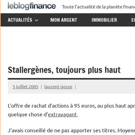
Aller
Toute l'actualité de la planète fin
Le
au
ACTUALITÉS
MON ARGENT
IMMOBILIER
E
contenu
Blog
Finance
Stallergènes, toujours plus haut
5 juillet 2005
laurent gosse
L’offre de rachat d’actions à 95 euros, au plus haut ap
quelque chose d’
extravagant
.
J’avais conseillé de ne pas apporter ses titres. Moyenn