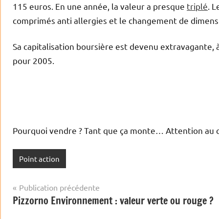
115 euros. En une année, la valeur a presque
triplé
. L
comprimés anti allergies et le changement de dimensi
Sa capitalisation boursière est devenu extravagante, à 
pour 2005.
Pourquoi vendre ? Tant que ça monte… Attention au chif
Point action
Navigation
Publication précédente
Pizzorno Environnement : valeur verte ou rouge ?
de