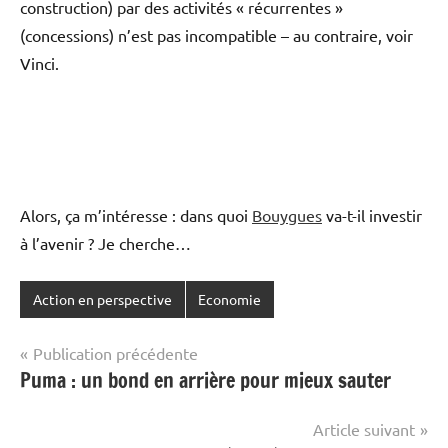
construction) par des activités « récurrentes »
(concessions) n’est pas incompatible – au contraire, voir
Vinci.
Alors, ça m’intéresse : dans quoi
Bouygues
va-t-il investir
à l’avenir ? Je cherche…
Action en perspective
Economie
Navigation
Publication précédente
Puma : un bond en arrière pour mieux sauter
de
l’article
Article suivant