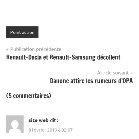
Point action
Navigation
Publication précédente
Renault-Dacia et Renault-Samsung décollent
de
l’article
Article suivant
Danone attire les rumeurs d’OPA
(5 commentaires)
site web
dit :
8 février 2019 à 02:07