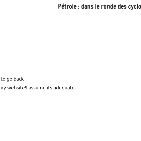
Pétrole : dans le ronde des cycl
e to go back
 my website!I assume its adequate