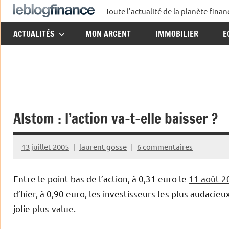
Aller
Toute l'actualité de la planète fin
Le
au
ACTUALITÉS
MON ARGENT
IMMOBILIER
E
contenu
Blog
Finance
Alstom : l’action va-t-elle baisser ?
13 juillet 2005
laurent gosse
6 commentaires
Entre le point bas de l’action, à 0,31 euro le
11 août 2
d’hier, à 0,90 euro, les investisseurs les plus audacieu
jolie
plus-value
.