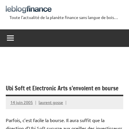
Aller
au
Toute l'actualité de la planète finance sans langue de bois…
contenu
Le
Blog
Finance
Ubi Soft et Electronic Arts s’envolent en bourse
14 juin 2005
laurent gosse
Parfois, c’est facile la bourse. Il aura suffit que la
direction d’
Ubi Soft
susurre aux oreilles des investisseurs