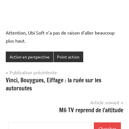
Attention, Ubi Soft n’a pas de raison d’aller beaucoup
plus haut.
Action en perspective
Point action
Navigation
Publication précédente
Vinci, Bouygues, Eiffage : la ruée sur les
de
autoroutes
l’article
Article suivant
M6 TV reprend de l’altitude
Rechercher
Chercher