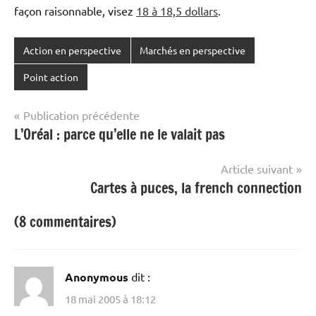
façon raisonnable, visez
18 à 18,5 dollars
.
Action en perspective
Marchés en perspective
Point action
Navigation
Publication précédente
L’Oréal : parce qu’elle ne le valait pas
de
l’article
Article suivant
Cartes à puces, la french connection
(8 commentaires)
Anonymous
dit :
18 mai 2005 à 18:12