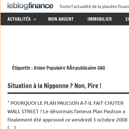
Aller
Toute l'actualité de la planète fin
Le
au
ACTUALITÉS
MON ARGENT
IMMOBILIER
E
contenu
Blog
Finance
Étiquette :
Union Populaire RÃ©publicaine GAG
Situation à la Nipponne ? Non, Pire !
" POURQUOI LE PLAN PAULSON A-T-IL FAIT CHUTER
WALL STREET ? Le désormais fameux Plan Paulson a
finalement été approuvé ce vendredi 3 octobre 2008
[…]