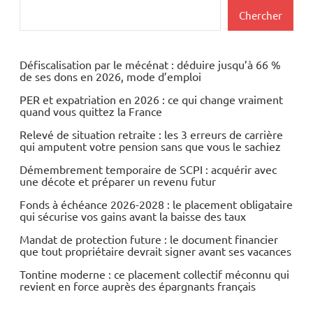
Actualités
Rechercher
Chercher
Economie
Energies
Défiscalisation par le mécénat : déduire jusqu’à 66 %
de ses dons en 2026, mode d’emploi
Fiscalité
PER et expatriation en 2026 : ce qui change vraiment
quand vous quittez la France
Matières
premières
Relevé de situation retraite : les 3 erreurs de carrière
qui amputent votre pension sans que vous le sachiez
Démembrement temporaire de SCPI : acquérir avec
une décote et préparer un revenu futur
Fonds à échéance 2026-2028 : le placement obligataire
qui sécurise vos gains avant la baisse des taux
Mandat de protection future : le document financier
que tout propriétaire devrait signer avant ses vacances
Tontine moderne : ce placement collectif méconnu qui
revient en force auprès des épargnants français