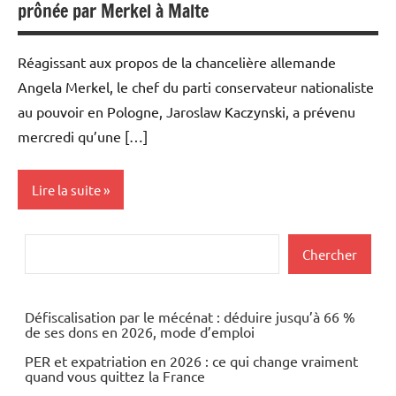
prônée par Merkel à Malte
Réagissant aux propos de la chancelière allemande
Angela Merkel, le chef du parti conservateur nationaliste
au pouvoir en Pologne, Jaroslaw Kaczynski, a prévenu
mercredi qu’une […]
Lire la suite
Actualités
Rechercher
Chercher
Economie
Energies
Défiscalisation par le mécénat : déduire jusqu’à 66 %
de ses dons en 2026, mode d’emploi
Matières
PER et expatriation en 2026 : ce qui change vraiment
premières
quand vous quittez la France