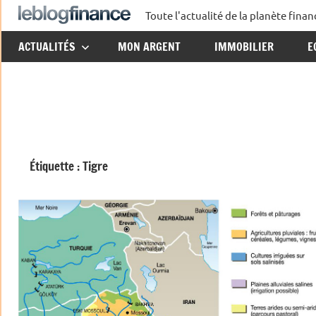
Aller
Toute l'actualité de la planète fin
Le
au
ACTUALITÉS
MON ARGENT
IMMOBILIER
E
contenu
Blog
Finance
Étiquette :
Tigre