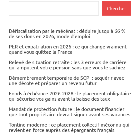
Actualités
Rechercher
Chercher
Automobile
Economie
Défiscalisation par le mécénat : déduire jusqu’à 66 %
de ses dons en 2026, mode d’emploi
Valeurs
PER et expatriation en 2026 : ce qui change vraiment
du
quand vous quittez la France
CAC40
Relevé de situation retraite : les 3 erreurs de carrière
qui amputent votre pension sans que vous le sachiez
Démembrement temporaire de SCPI : acquérir avec
une décote et préparer un revenu futur
Fonds à échéance 2026-2028 : le placement obligataire
qui sécurise vos gains avant la baisse des taux
Mandat de protection future : le document financier
que tout propriétaire devrait signer avant ses vacances
Tontine moderne : ce placement collectif méconnu qui
revient en force auprès des épargnants français