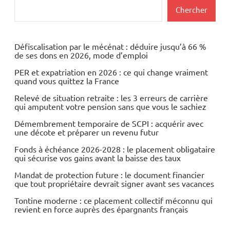
Actualités
Rechercher
Chercher
Economie
Energies
Défiscalisation par le mécénat : déduire jusqu’à 66 %
de ses dons en 2026, mode d’emploi
Matières
PER et expatriation en 2026 : ce qui change vraiment
premières
quand vous quittez la France
Valeurs
Relevé de situation retraite : les 3 erreurs de carrière
qui amputent votre pension sans que vous le sachiez
du
CAC40
Démembrement temporaire de SCPI : acquérir avec
une décote et préparer un revenu futur
Fonds à échéance 2026-2028 : le placement obligataire
qui sécurise vos gains avant la baisse des taux
Mandat de protection future : le document financier
que tout propriétaire devrait signer avant ses vacances
Tontine moderne : ce placement collectif méconnu qui
revient en force auprès des épargnants français