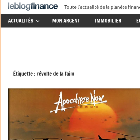
Aller
Toute l'actualité de la planète fin
Le
au
ACTUALITÉS
MON ARGENT
IMMOBILIER
E
contenu
Blog
Finance
Étiquette :
révolte de la faim