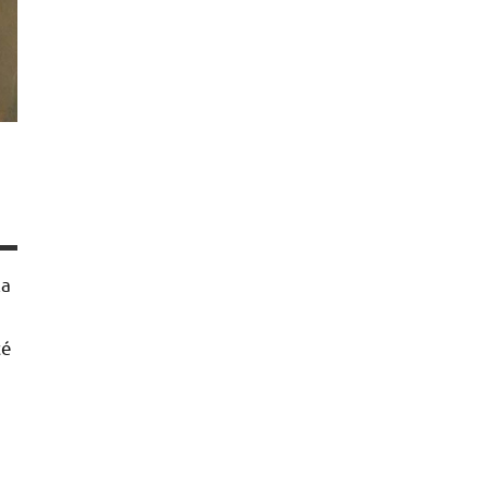
u
la
cé