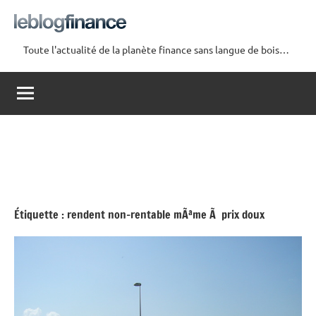
Aller
au
contenu
Toute l'actualité de la planète finance sans langue de bois…
Le
Blog
Finance
Étiquette :
rendent non-rentable mÃªme Ã prix doux