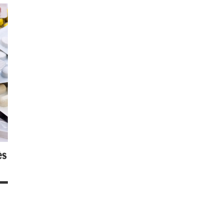
Economie
Valeurs
Biotech
ès