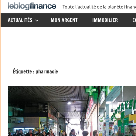
Aller
Toute l'actualité de la planète fin
Le
au
ACTUALITÉS
MON ARGENT
IMMOBILIER
E
contenu
Blog
Finance
Étiquette :
pharmacie