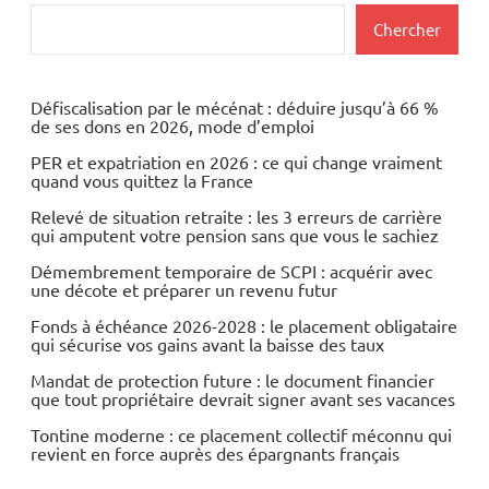
Actualités
Rechercher
Chercher
Economie
Energies
Défiscalisation par le mécénat : déduire jusqu’à 66 %
de ses dons en 2026, mode d’emploi
Matières
PER et expatriation en 2026 : ce qui change vraiment
premières
quand vous quittez la France
Valeurs
Relevé de situation retraite : les 3 erreurs de carrière
qui amputent votre pension sans que vous le sachiez
du
CAC40
Démembrement temporaire de SCPI : acquérir avec
une décote et préparer un revenu futur
Fonds à échéance 2026-2028 : le placement obligataire
qui sécurise vos gains avant la baisse des taux
Mandat de protection future : le document financier
que tout propriétaire devrait signer avant ses vacances
Tontine moderne : ce placement collectif méconnu qui
revient en force auprès des épargnants français