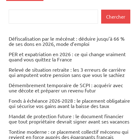
Actualités
Rechercher
Chercher
Banques
Banques/Assurances
Défiscalisation par le mécénat : déduire jusqu’à 66 %
de ses dons en 2026, mode d’emploi
Economie
PER et expatriation en 2026 : ce qui change vraiment
quand vous quittez la France
Relevé de situation retraite : les 3 erreurs de carrière
qui amputent votre pension sans que vous le sachiez
Démembrement temporaire de SCPI : acquérir avec
une décote et préparer un revenu futur
Fonds à échéance 2026-2028 : le placement obligataire
qui sécurise vos gains avant la baisse des taux
Mandat de protection future : le document financier
que tout propriétaire devrait signer avant ses vacances
Tontine moderne : ce placement collectif méconnu qui
revient en force auprès des épargnants français