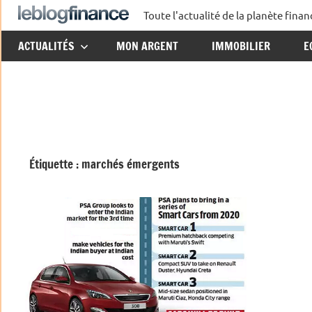
Aller
Toute l'actualité de la planète fin
Le
au
ACTUALITÉS
MON ARGENT
IMMOBILIER
E
contenu
Blog
Finance
Étiquette :
marchés émergents