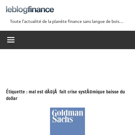
Aller
au
contenu
Toute l'actualité de la planète finance sans langue de bois…
Le
Blog
Finance
Étiquette :
mal est dÃ©jÃ fait crise systÃ©mique baisse du
dollar