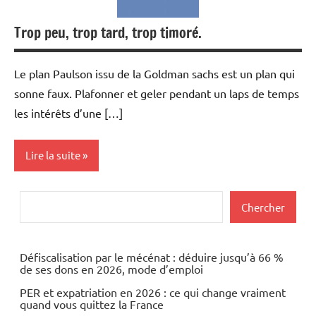
Trop peu, trop tard, trop timoré.
Le plan Paulson issu de la Goldman sachs est un plan qui
sonne faux. Plafonner et geler pendant un laps de temps
les intérêts d’une […]
Lire la suite
Actualités
Rechercher
Chercher
Economie
Immobilier
Défiscalisation par le mécénat : déduire jusqu’à 66 %
de ses dons en 2026, mode d’emploi
PER et expatriation en 2026 : ce qui change vraiment
quand vous quittez la France