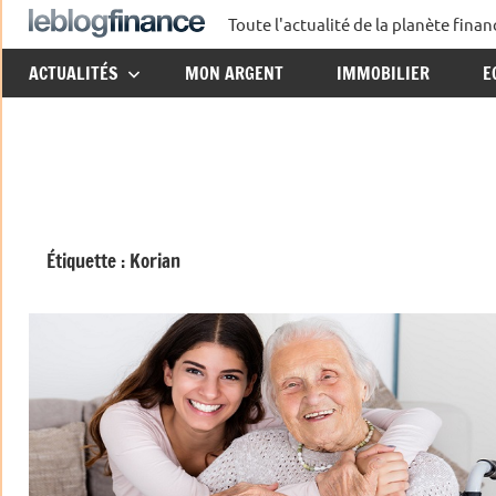
Aller
Toute l'actualité de la planète fin
Le
au
ACTUALITÉS
MON ARGENT
IMMOBILIER
E
contenu
Blog
Finance
Étiquette :
Korian