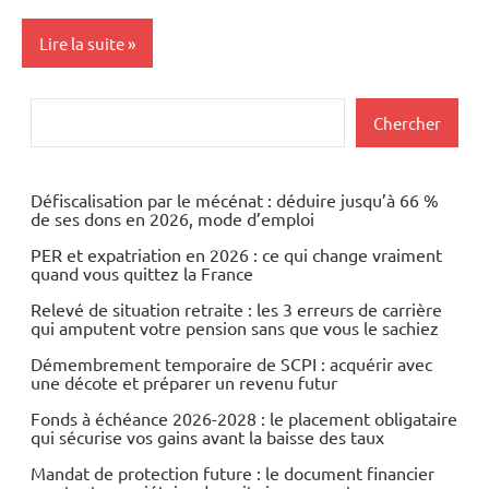
Lire la suite
Actualités
Rechercher
Chercher
Economie
Energies
Défiscalisation par le mécénat : déduire jusqu’à 66 %
de ses dons en 2026, mode d’emploi
Matières
PER et expatriation en 2026 : ce qui change vraiment
premières
quand vous quittez la France
Relevé de situation retraite : les 3 erreurs de carrière
qui amputent votre pension sans que vous le sachiez
Démembrement temporaire de SCPI : acquérir avec
une décote et préparer un revenu futur
Fonds à échéance 2026-2028 : le placement obligataire
qui sécurise vos gains avant la baisse des taux
Mandat de protection future : le document financier