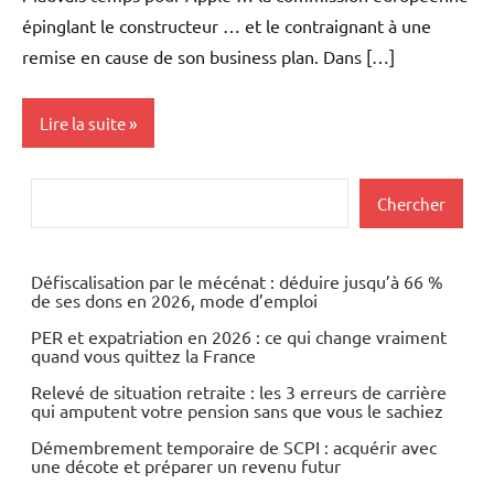
épinglant le constructeur … et le contraignant à une
remise en cause de son business plan. Dans […]
Lire la suite
Actualités
Rechercher
Chercher
Telecom /
Transports
Défiscalisation par le mécénat : déduire jusqu’à 66 %
de ses dons en 2026, mode d’emploi
Valeurs
Internet
PER et expatriation en 2026 : ce qui change vraiment
quand vous quittez la France
Web/Tech
Relevé de situation retraite : les 3 erreurs de carrière
qui amputent votre pension sans que vous le sachiez
Démembrement temporaire de SCPI : acquérir avec
une décote et préparer un revenu futur