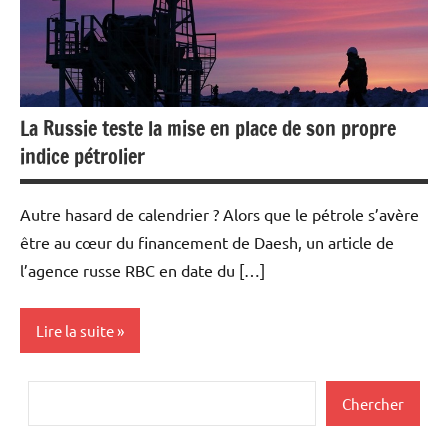
La Russie teste la mise en place de son propre
indice pétrolier
Autre hasard de calendrier ? Alors que le pétrole s’avère
être au cœur du financement de Daesh, un article de
l’agence russe RBC en date du […]
Lire la suite
Actualités
Rechercher
Chercher
Economie