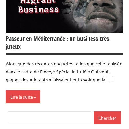
Passeur en Méditerranée : un business très
juteux
Alors que des récentes enquêtes telles que celle réalisée
dans le cadre de Envoyé Spécial intitulé « Qui veut
gagner des migrants » laissaient entrevoir que la […]
Lire la suite
Actualités
Rechercher
Chercher
Economie