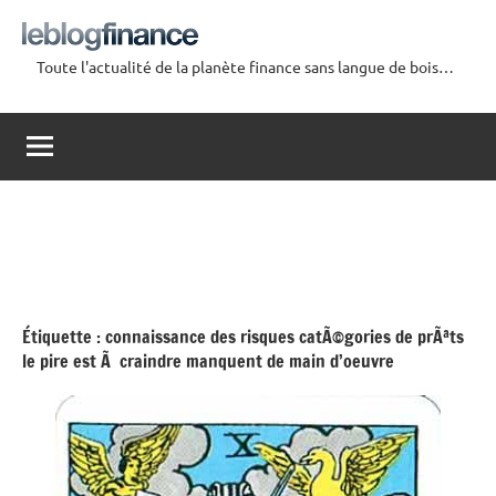
Aller
au
Toute l'actualité de la planète finance sans langue de bois…
contenu
Le
Blog
Finance
Étiquette :
connaissance des risques catÃ©gories de prÃªts
le pire est Ã craindre manquent de main d’oeuvre