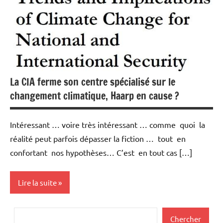
Matières
premières
La CIA ferme son centre spécialisé sur le
changement climatique, Haarp en cause ?
Intéressant … voire très intéressant … comme quoi la
réalité peut parfois dépasser la fiction … tout en
confortant nos hypothèses… C’est en tout cas […]
Lire la suite
Actualités
Rechercher
Chercher