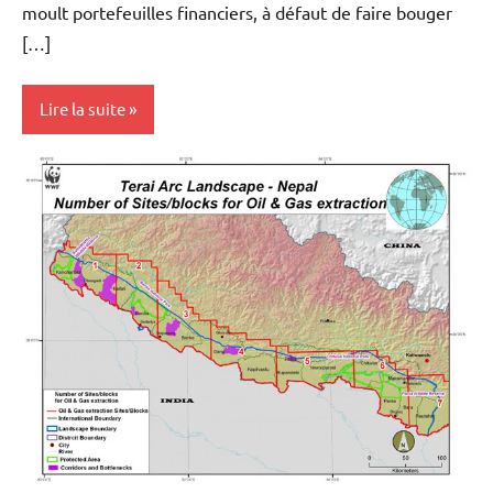
moult portefeuilles financiers, à défaut de faire bouger
[…]
Lire la suite
Actualités
Agriculture
Ecologie
Economie
Energies
Matières
premières