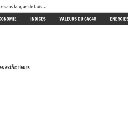
ance sans langue de bois…
CONOMIE
INDICES
VALEURS DU CAC40
ENERGIE
es extÃ©rieurs