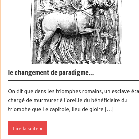
le changement de paradigme…
On dit que dans les triomphes romains, un esclave éta
chargé de murmurer à l’oreille du bénéficiaire du
triomphe que Le capitole, lieu de gloire […]
Lire la suite