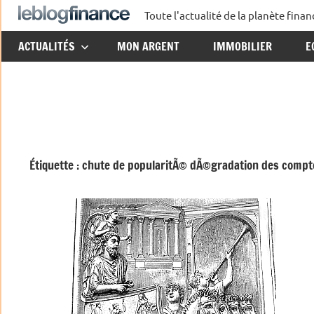
Aller
Toute l'actualité de la planète fin
Le
au
ACTUALITÉS
MON ARGENT
IMMOBILIER
E
contenu
Blog
Finance
Étiquette :
chute de popularitÃ© dÃ©gradation des compt