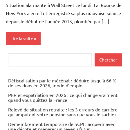
Situation alarmante à Wall Street ce lundi. La Bourse de
New York a en effet enregistré sa plus mauvaise séance
depuis le début de l’année 2013, plombée par […]
Lire la suite
Actualités
Rechercher
Chercher
Economie
Défiscalisation par le mécénat : déduire jusqu’à 66 %
de ses dons en 2026, mode d’emploi
PER et expatriation en 2026 : ce qui change vraiment
quand vous quittez la France
Relevé de situation retraite : les 3 erreurs de carrière
qui amputent votre pension sans que vous le sachiez
Démembrement temporaire de SCPI : acquérir avec
une décote et préparer un revenu futur