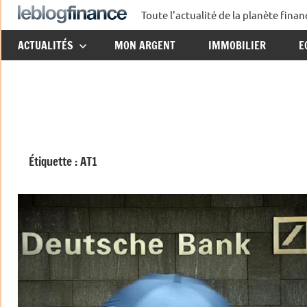
Aller
Toute l'actualité de la planète fin
Le
au
ACTUALITÉS
MON ARGENT
IMMOBILIER
E
contenu
Blog
Finance
Étiquette :
AT1