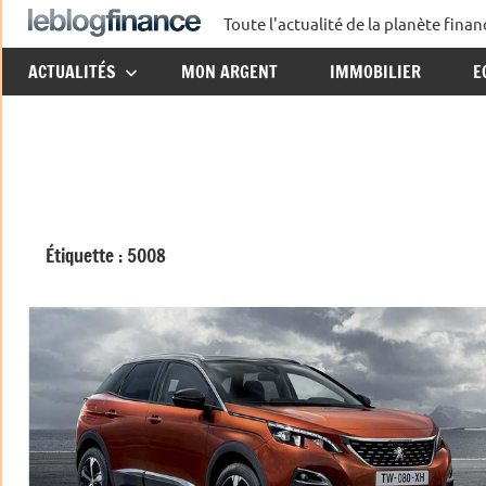
Aller
Toute l'actualité de la planète fin
Le
au
ACTUALITÉS
MON ARGENT
IMMOBILIER
E
contenu
Blog
Finance
Étiquette :
5008