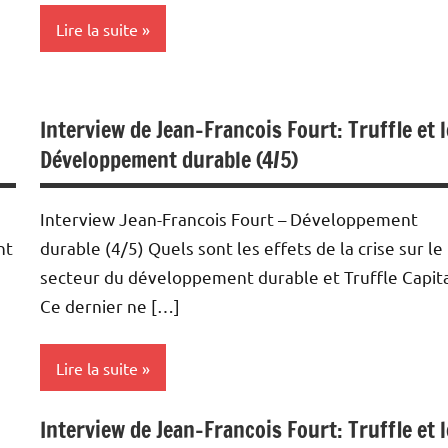
Lire la suite
Actualités
Interview de Jean-Francois Fourt: Truffle et l
Gestion de
Développement durable (4/5)
portefeuille
Interviews
Interview Jean-Francois Fourt – Développement
Podcasts
nt
durable (4/5) Quels sont les effets de la crise sur le
secteur du développement durable et Truffle Capita
Point
Ce dernier ne […]
action
Lire la suite
Interview de Jean-Francois Fourt: Truffle et l
Energies