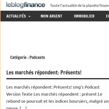
Aller
Toute l'actualité de la planète fin
Le
au
ACTUALITÉS
MON ARGENT
IMMOBILIER
E
contenu
Blog
Finance
Catégorie :
Podcasts
Les marchés répondent: Présents!
Les marchés répondent: Présents! smg's Podcast
Version Texte Les marchés répondent : présent Le
rebond se poursuit et les indices boursiers, malgré u
pause, […]