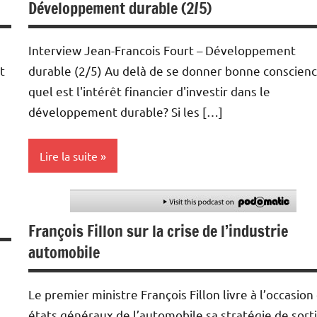
Développement durable (2/5)
Interviews
Podcasts
Interview Jean-Francois Fourt – Développement
t
durable (2/5) Au delà de se donner bonne conscienc
quel est l'intérêt financier d'investir dans le
développement durable? Si les […]
Lire la suite
Energies
François Fillon sur la crise de l’industrie
Podcasts
automobile
Le premier ministre François Fillon livre à l’occasion
états généraux de l’automobile sa stratégie de sort