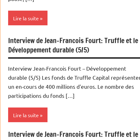
Lire la suite
Interview de Jean-Francois Fourt: Truffle et le
Actualités
Développement durable (5/5)
Economie
Idées
Interview Jean-Francois Fourt – Développement
nouvelles
durable (5/5) Les fonds de Truffle Capital représente
Marchés en
un en-cours de 400 millions d'euros. Le nombre des
perspective
participations du fonds […]
Podcasts
Lire la suite
Interview de Jean-Francois Fourt: Truffle et le
Energies