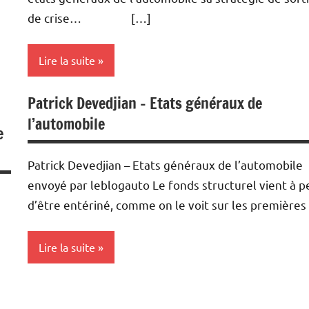
de crise… […]
Lire la suite
Patrick Devedjian – Etats généraux de
Actualités
l’automobile
e
Automobile
Interviews
Patrick Devedjian – Etats généraux de l’automobile
envoyé par leblogauto Le fonds structurel vient à p
Podcasts
d’être entériné, comme on le voit sur les premières
Lire la suite
Actualités