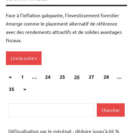
Face à l’inflation galopante, l’investissement forestier
émerge comme le placement alternatif de référence
avec des rendements attractifs et de solides avantages
fiscaux.
Lire la suite
Pagination
Publications
«
Mon
1
…
24
25
26
27
28
…
des
argent
précédentes
Articles
35
»
publications
suivants
Rechercher
Chercher
Défiscalisation par le mécénat : déduire jusqu’à 66 %