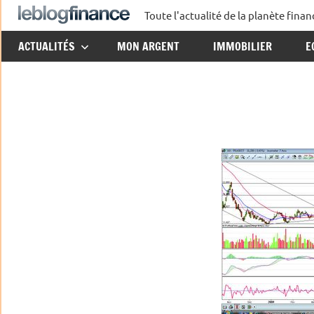
Aller
Toute l'actualité de la planète fin
Le
au
ACTUALITÉS
MON ARGENT
IMMOBILIER
E
contenu
Blog
Finance