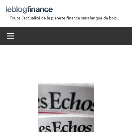
Aller
au
Toute l'actualité de la planète finance sans langue de bois…
contenu
Le
Blog
Finance