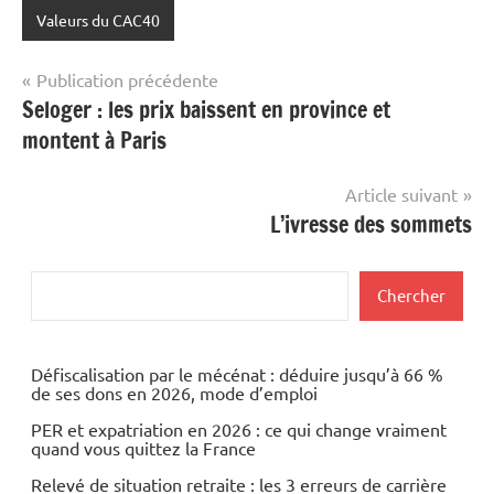
Valeurs du CAC40
Navigation
Publication précédente
Seloger : les prix baissent en province et
de
montent à Paris
l’article
Article suivant
L’ivresse des sommets
Rechercher
Chercher
Défiscalisation par le mécénat : déduire jusqu’à 66 %
de ses dons en 2026, mode d’emploi
PER et expatriation en 2026 : ce qui change vraiment
quand vous quittez la France
Relevé de situation retraite : les 3 erreurs de carrière