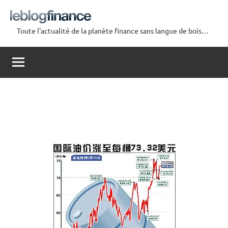
Aller
au
Toute l'actualité de la planète finance sans langue de bois…
contenu
Le
Blog
Finance