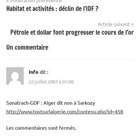
Navigation
Habitat et activités : déclin de l’IDF ?
de
l’article
Article suivant
Pétrole et dollar font progresser le cours de l’or
Un commentaire
Info
dit :
22 juillet 2007 à 01:08
Sonatrach-GDF : Alger dit non à Sarkozy
http://www.toutsurlalgerie.com/contenu.php?id=458
Les commentaires sont fermés.